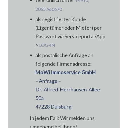
telefonisch unter
+49 (0)
2065.960670
als registrierter Kunde
(Eigentümer oder Mieter) per
Passwort via Serviceportal/App
>
LOG-IN
als postalische Anfrage an
folgende Firmenadresse:
MoWi Immoservice GmbH
– Anfrage –
Dr.-Alfred-Herrhausen-Allee
50a
47228 Duisburg
In jedem Fall: Wir melden uns
umgehend bei Ihnen!